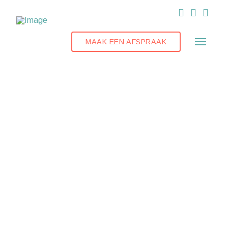
MAAK EEN AFSPRAAK
ZOMERREFLECTIE
DEEL 5: DUIK IN JE
DROOMBAAN
VERONIQUE
20 AUGUSTUS 2023
CARRIÈRESWITCH
,
HRM
,
INSPIRATIE
,
LINK IN BIO
,
SOLLICITEREN
,
TALENGERICHT WERKEN
,
TIPS
,
WERKPLEZIER
LEAVE A COMMENT